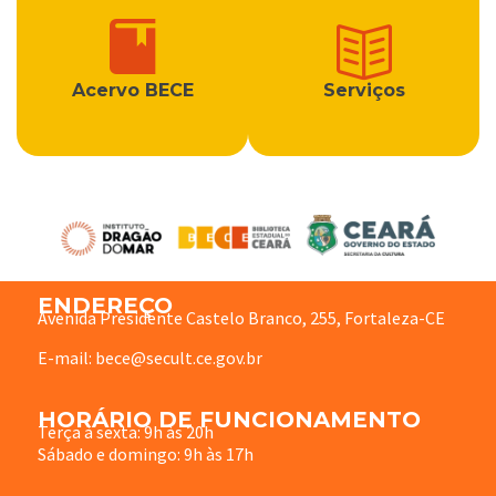
Acervo BECE
Serviços
ENDEREÇO
Avenida Presidente Castelo Branco, 255, Fortaleza-CE
E-mail: bece@secult.ce.gov.br
HORÁRIO DE FUNCIONAMENTO
Terça à sexta: 9h às 20h
Sábado e domingo: 9h às 17h