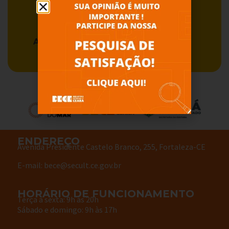
Acervo BECE
Serviços
ENDEREÇO
Avenida Presidente Castelo Branco, 255, Fortaleza-CE
E-mail: bece@secult.ce.gov.br
HORÁRIO DE FUNCIONAMENTO
Terça à sexta: 9h às 20h
Sábado e domingo: 9h às 17h