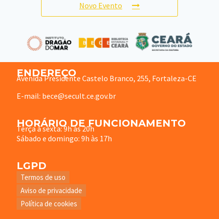
Novo Evento
ENDEREÇO
Avenida Presidente Castelo Branco, 255, Fortaleza-CE
E-mail: bece@secult.ce.gov.br
HORÁRIO DE FUNCIONAMENTO
Terça à sexta: 9h às 20h
Sábado e domingo: 9h às 17h
LGPD
Termos de uso
Aviso de privacidade
Política de cookies