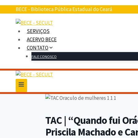
Pular
BECE - Biblioteca Pública Estadual do Ceará
para
o
conteúdo
SERVIÇOS
ACERVO BECE
CONTATO
FALE CONOSCO
TAC | “Quando fui Orá
Priscila Machado e Car