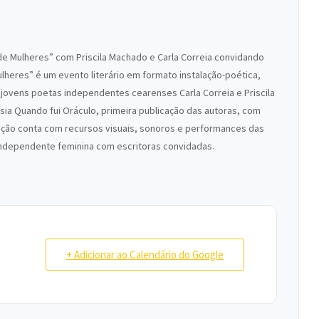
de Mulheres” com Priscila Machado e Carla Correia convidando
heres” é um evento literário em formato instalação-poética,
jovens poetas independentes cearenses Carla Correia e Priscila
ia Quando fui Oráculo, primeira publicação das autoras, com
talação conta com recursos visuais, sonoros e performances das
 independente feminina com escritoras convidadas.
+ Adicionar ao Calendário do Google