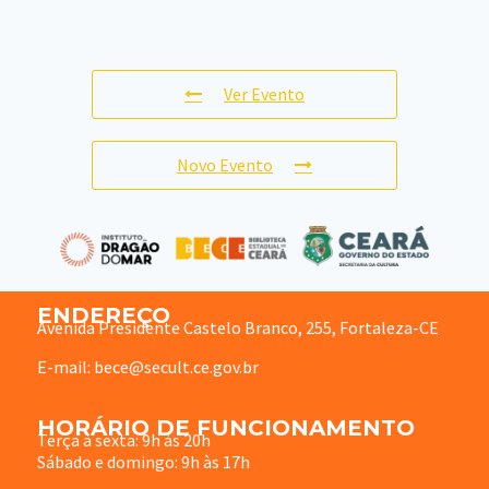
Ver Evento
Novo Evento
ENDEREÇO
Avenida Presidente Castelo Branco, 255, Fortaleza-CE
E-mail: bece@secult.ce.gov.br
HORÁRIO DE FUNCIONAMENTO
Terça à sexta: 9h às 20h
Sábado e domingo: 9h às 17h