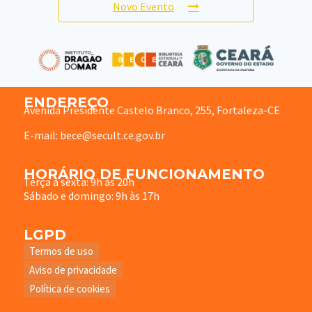
Novo Evento
ENDEREÇO
Avenida Presidente Castelo Branco, 255, Fortaleza-CE
E-mail: bece@secult.ce.gov.br
HORÁRIO DE FUNCIONAMENTO
Terça à sexta: 9h às 20h
Sábado e domingo: 9h às 17h
LGPD
Termos de uso
Aviso de privacidade
Política de cookies