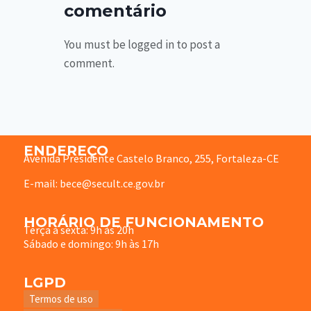
comentário
You must be logged in to post a
comment.
ENDEREÇO
Avenida Presidente Castelo Branco, 255, Fortaleza-CE
E-mail: bece@secult.ce.gov.br
HORÁRIO DE FUNCIONAMENTO
Terça à sexta: 9h às 20h
Sábado e domingo: 9h às 17h
LGPD
Termos de uso