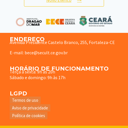
ENDEREÇO
Avenida Presidente Castelo Branco, 255, Fortaleza-CE
E-mail: bece@secult.ce.gov.br
HORÁRIO DE FUNCIONAMENTO
Terça à sexta: 9h às 20h
Sábado e domingo: 9h às 17h
LGPD
Termos de uso
Aviso de privacidade
Política de cookies