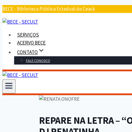
Pular
BECE - Biblioteca Pública Estadual do Ceará
para
o
conteúdo
SERVIÇOS
ACERVO BECE
CONTATO
FALE CONOSCO
REPARE NA LETRA – “
DJ RENATINHA