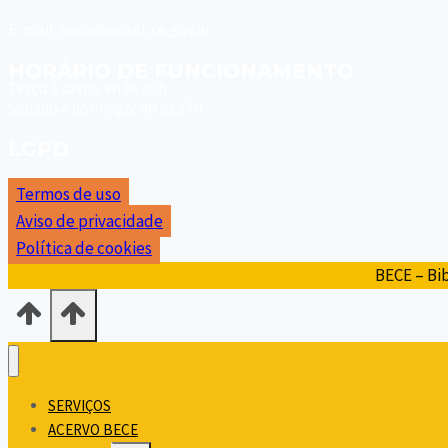
E-mail: bece@secult.ce.gov.br
HORÁRIO DE FUNCIONAMENTO
Terça à sexta: 9h às 20h
Sábado e domingo: 9h às 17h
LGPD
Termos de uso
Aviso de privacidade
Política de cookies
BECE – Bib
SERVIÇOS
ACERVO BECE