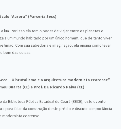
culo “Aurora” (Parceria Sesc)
 lua. Por isso ela tem o poder de viajar entre os planetas e
chega a um mundo habitado por um único homem, que de tanto viver
e limão. Com sua sabedoria e imaginação, ela ensina como levar
do bom das coisas.
Bece – O brutalismo e a arquitetura modernista cearense”.
meu Duarte (CE) e Prof. Dr. Ricardo Paiva (CE)
da Biblioteca Pública Estadual do Ceará (BECE), este evento
ura para falar da construção deste prédio e discutir a importância
ra modernista cearense.