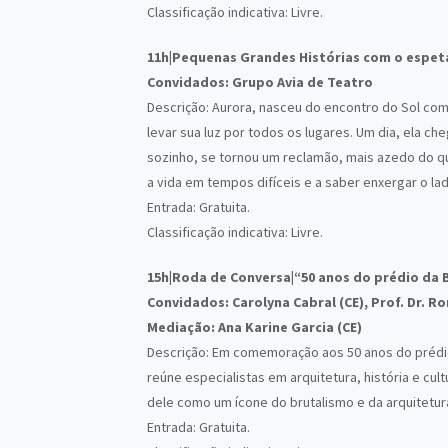
Classificação indicativa: Livre.
11h|Pequenas Grandes Histórias com o espetá
Convidados: Grupo Avia de Teatro
Descrição: Aurora, nasceu do encontro do Sol com a
levar sua luz por todos os lugares. Um dia, ela 
sozinho, se tornou um reclamão, mais azedo do qu
a vida em tempos difíceis e a saber enxergar o la
Entrada: Gratuita.
Classificação indicativa: Livre.
15h|Roda de Conversa|“50 anos do prédio da 
Convidados: Carolyna Cabral (CE), Prof. Dr. Ro
Mediação: Ana Karine Garcia (CE)
Descrição:
Em comemoração aos 50 anos do prédio 
reúne especialistas em arquitetura, história e cult
dele como um ícone do brutalismo e da arquitetu
Entrada: Gratuita.