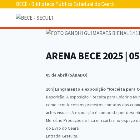
Pular
BECE - Biblioteca Pública Estadual do Ceará
para
o
conteúdo
ARENA BECE 2025 | 05
05 de Abril (SÁBADO)
10h
|
Lançamento e exposição “Receita para Co
Descrição: A exposição “Receita para Colorir o M
como acontecem os primeiros contatos das crianç
artes visuais. A exposição é composta por desenh
Mercúrio Produções e fica em cartaz no espaço da
do Livro do Ceará.
Entrada: Gratuita.