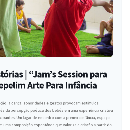
órias | “Jam’s Session para
pelim Arte Para Infância
ação, a dança, sonoridades e gestos provocam estímulos
vés da percepção poética dos bebês em uma experiência criativa
cipantes. Um lugar de encontro com a primeira infância, espaço
m uma composição espontânea que valoriza a criação a partir do