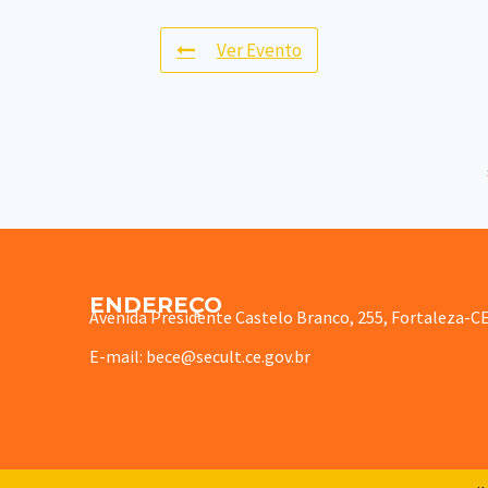
Ver Evento
ENDEREÇO
Avenida Presidente Castelo Branco, 255, Fortaleza-C
E-mail: bece@secult.ce.gov.br