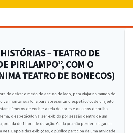
HISTÓRIAS – TEATRO DE
E PIRILAMPO”, COM O
ÂNIMA TEATRO DE BONECOS)
ra de deixar o medo do escuro de lado, para viajar no mundo do
o vai montar sua lona para apresentar o espetáculo, de um jeito
ntam números de encher a tela de cores e os olhos de brilho.
ema, o espetáculo vai ser exibido por sessão dentro de um
 jornada de 1 hora de duração. Cuida pra não perder o lugar na
 vez. Depois das exibições, o público participa de uma atividade