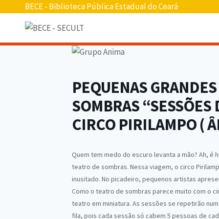
Pular
BECE - Biblioteca Pública Estadual do Ceará
para
o
conteúdo
PEQUENAS GRANDES 
SOMBRAS “SESSÕES D
CIRCO PIRILAMPO ( 
Quem tem medo do escuro levanta a mão? Ah, é ho
teatro de sombras. Nessa viagem, o circo Pirilamp
inusitado. No picadeiro, pequenos artistas aprese
Como o teatro de sombras parece muito com o cin
teatro em miniatura. As sessões se repetirão numa
fila, pois cada sessão só cabem 5 pessoas de cada