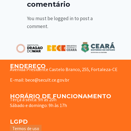
comentário
You must be logged in to post a
comment.
ENDEREÇO
Avenida Presidente Castelo Branco, 255, Fortaleza-CE
E-mail: bece@secult.ce.gov.br
HORÁRIO DE FUNCIONAMENTO
Terça à sexta: 9h às 20h
Sábado e domingo: 9h às 17h
LGPD
Termos de uso