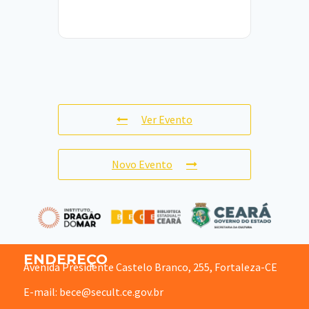
Ver Evento
Novo Evento
ENDEREÇO
Avenida Presidente Castelo Branco, 255, Fortaleza-CE
E-mail: bece@secult.ce.gov.br