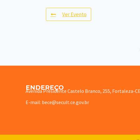
Ver Evento
ENDEREÇO
Avenida Presidente Castelo Branco, 255, Fortaleza-C
E-mail: bece@secult.ce.gov.br