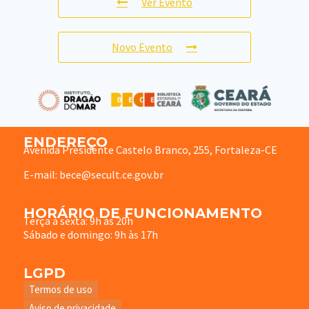
Ver Evento
Novo Evento
ENDEREÇO
Avenida Presidente Castelo Branco, 255, Fortaleza-CE
E-mail: bece@secult.ce.gov.br
HORÁRIO DE FUNCIONAMENTO
Terça à sexta: 9h às 20h
Sábado e domingo: 9h às 17h
LGPD
Termos de uso
Aviso de privacidade