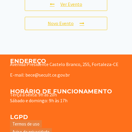
Ver Evento
Novo Evento
ENDEREÇO
Avenida Presidente Castelo Branco, 255, Fortaleza-CE
E-mail: bece@secult.ce.gov.br
HORÁRIO DE FUNCIONAMENTO
Terça à sexta: 9h às 20h
Sábado e domingo: 9h às 17h
LGPD
Termos de uso
Aviso de privacidade