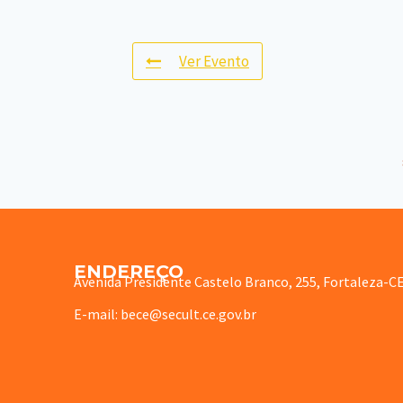
Ver Evento
ENDEREÇO
Avenida Presidente Castelo Branco, 255, Fortaleza-C
E-mail: bece@secult.ce.gov.br