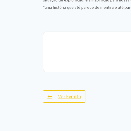
situação de exploração, é a inspiração para nos
“uma história que até parece de mentira e até pa
Ver Evento