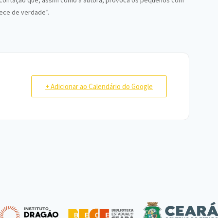
sa contação que, assim como a autora, provoca os pequenos com
rece de verdade”.
+ Adicionar ao Calendário do Google