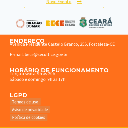
Novo Evento
ENDEREÇO
Avenida Presidente Castelo Branco, 255, Fortaleza-CE
E-mail: bece@secult.ce.gov.br
HORÁRIO DE FUNCIONAMENTO
Terça à sexta: 9h às 20h
Sábado e domingo: 9h às 17h
LGPD
Termos de uso
Aviso de privacidade
Política de cookies