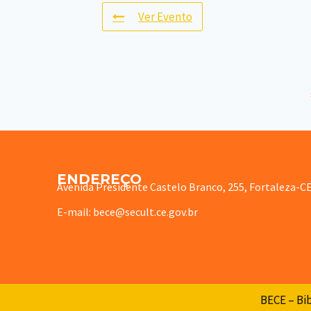
Ver Evento
ENDEREÇO
Avenida Presidente Castelo Branco, 255, Fortaleza-C
E-mail: bece@secult.ce.gov.br
BECE – Bib