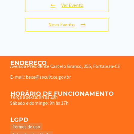
Ver Evento
Novo Evento
ENDEREÇO
Avenida Presidente Castelo Branco, 255, Fortaleza-CE
E-mail: bece@secult.ce.gov.br
HORÁRIO DE FUNCIONAMENTO
Terça à sexta: 9h às 20h
Sábado e domingo: 9h às 17h
LGPD
Termos de uso