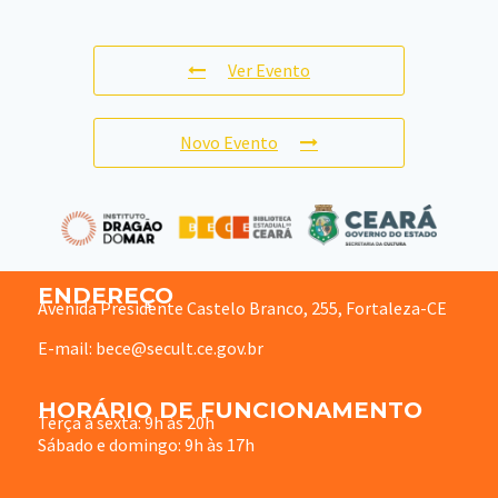
Ver Evento
Novo Evento
ENDEREÇO
Avenida Presidente Castelo Branco, 255, Fortaleza-CE
E-mail: bece@secult.ce.gov.br
HORÁRIO DE FUNCIONAMENTO
Terça à sexta: 9h às 20h
Sábado e domingo: 9h às 17h