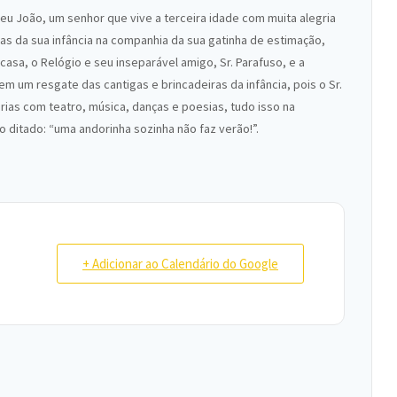
Seu João, um senhor que vive a terceira idade com muita alegria
as da sua infância na companhia da sua gatinha de estimação,
asa, o Relógio e seu inseparável amigo, Sr. Parafuso, e a
em um resgate das cantigas e brincadeiras da infância, pois o Sr.
rias com teatro, música, danças e poesias, tudo isso na
 ditado: “uma andorinha sozinha não faz verão!”.
+ Adicionar ao Calendário do Google