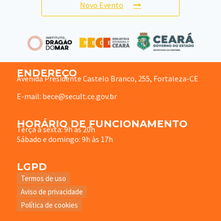
Novo Evento
ENDEREÇO
Avenida Presidente Castelo Branco, 255, Fortaleza-CE
E-mail: bece@secult.ce.gov.br
HORÁRIO DE FUNCIONAMENTO
Terça à sexta: 9h às 20h
Sábado e domingo: 9h às 17h
LGPD
Termos de uso
Aviso de privacidade
Política de cookies