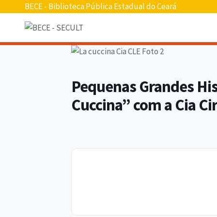
Pular
BECE - Biblioteca Pública Estadual do Ceará
para
o
conteúdo
Pequenas Grandes Hist
Cuccina” com a Cia Ci