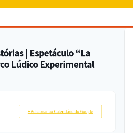
órias | Espetáculo “La
rco Lúdico Experimental
+ Adicionar ao Calendário do Google