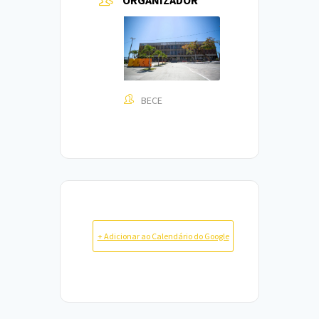
ORGANIZADOR
BECE
+ Adicionar ao Calendário do Google