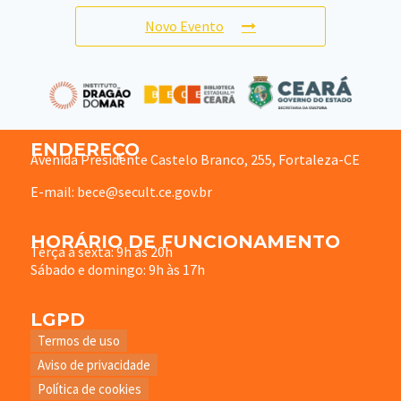
Novo Evento
ENDEREÇO
Avenida Presidente Castelo Branco, 255, Fortaleza-CE
E-mail: bece@secult.ce.gov.br
HORÁRIO DE FUNCIONAMENTO
Terça à sexta: 9h às 20h
Sábado e domingo: 9h às 17h
LGPD
Termos de uso
Aviso de privacidade
Política de cookies