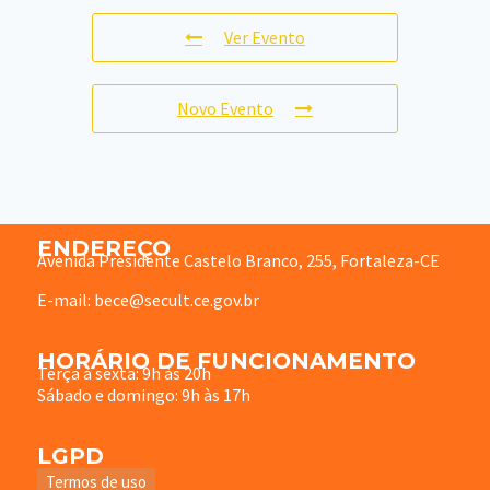
Ver Evento
Novo Evento
ENDEREÇO
Avenida Presidente Castelo Branco, 255, Fortaleza-CE
E-mail: bece@secult.ce.gov.br
HORÁRIO DE FUNCIONAMENTO
Terça à sexta: 9h às 20h
Sábado e domingo: 9h às 17h
LGPD
Termos de uso