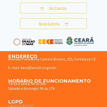
Ver Evento
Novo Evento
ENDEREÇO
Avenida Presidente Castelo Branco, 255, Fortaleza-CE
E-mail: bece@secult.ce.gov.br
HORÁRIO DE FUNCIONAMENTO
Terça à sexta: 9h às 20h
Sábado e domingo: 9h às 17h
LGPD