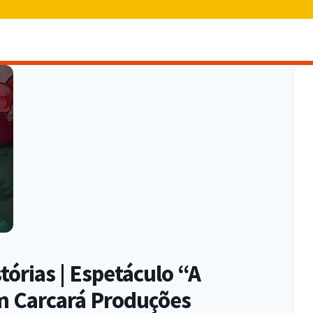
órias | Espetáculo “A
om Carcará Produções