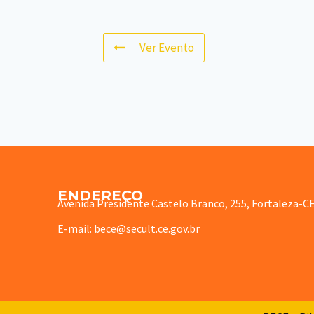
Ver Evento
ENDEREÇO
Avenida Presidente Castelo Branco, 255, Fortaleza-C
E-mail: bece@secult.ce.gov.br