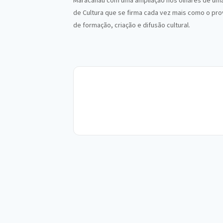
Maracanaú com uma ampliação nos olhares de uma 
de Cultura que se firma cada vez mais como o pr
de formação, criação e difusão cultural.