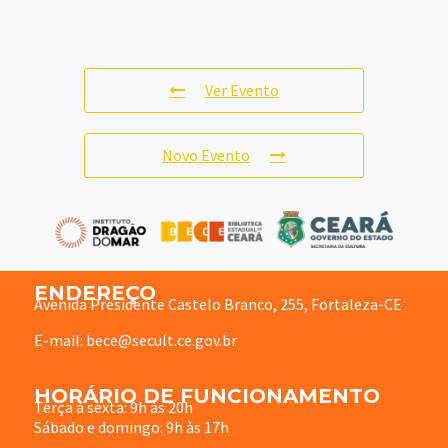
Ver Evento
Novo Evento
ENDEREÇO
Avenida Presidente Castelo Branco, 255, Fortaleza-CE
E-mail: bece@secult.ce.gov.br
HORÁRIO DE FUNCIONAMENTO
Terça à sexta: 9h às 20h
Sábado e domingo: 9h às 17h