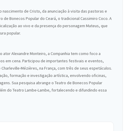
 nascimento de Cristo, da anunciação à visita das pastoras e
o de Bonecos Popular do Ceará, o tradicional Cassimiro Coco. A
icalização ao vivo e da presença do personagem Mateus, que
ura popular.
elo ator Alexandre Monteiro, a Companhia tem como foco a
s em cena. Participou de importantes festivais e eventos,
e Charleville-Mézières, na França, com três de seus espetáculos.
ção, formação e investigação artística, envolvendo oficinas,
gens. Sua pesquisa abrange o Teatro de Bonecos Popular
 além do Teatro Lambe-Lambe, fortalecendo e difundindo essa