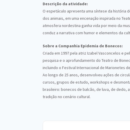
Descrição da atividade:
O espetáculo apresenta uma síntese da história do
dos animais, em uma encenação inspirada no Teatr
atmosfera nordestina ganha vida por meio da mus
conduz a narrativa com humor e elementos da cult
Sobre a Companhia Epidemia de Bonecos:
Criada em 1997 pela atriz Izabel Vasconcelos e p
pesquisa e o aprofundamento do Teatro de Boneco
incluindo o Festival Internacional de Marionetes d
Ao longo de 25 anos, desenvolveu ações de circula
cursos, grupos de estudo, workshops e desmonta
brasileiro: bonecos de balcão, de luva, de dedo,
tradição no cenário cultural.