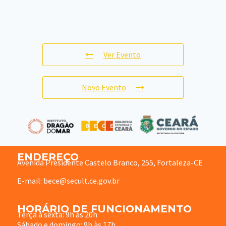
Ver Evento
Novo Evento
ENDEREÇO
Avenida Presidente Castelo Branco, 255, Fortaleza-CE
E-mail: bece@secult.ce.gov.br
HORÁRIO DE FUNCIONAMENTO
Terça à sexta: 9h às 20h
Sábado e domingo: 9h às 17h