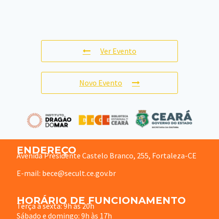
Ver Evento
Novo Evento
ENDEREÇO
Avenida Presidente Castelo Branco, 255, Fortaleza-CE
E-mail: bece@secult.ce.gov.br
HORÁRIO DE FUNCIONAMENTO
Terça à sexta: 9h às 20h
Sábado e domingo: 9h às 17h