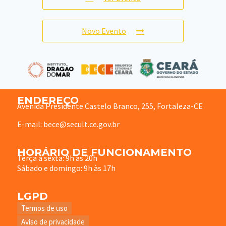
Novo Evento
ENDEREÇO
Avenida Presidente Castelo Branco, 255, Fortaleza-CE
E-mail: bece@secult.ce.gov.br
HORÁRIO DE FUNCIONAMENTO
Terça à sexta: 9h às 20h
Sábado e domingo: 9h às 17h
LGPD
Termos de uso
Aviso de privacidade