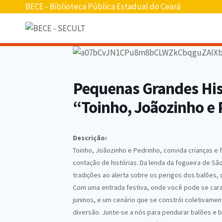
Pular
BECE - Biblioteca Pública Estadual do Ceará
para
o
conteúdo
Pequenas Grandes Hist
“Toinho, Joãozinho e
Descrição:
Toinho, Joãozinho e Pedrinho, convida crianças e f
contação de histórias. Da lenda da fogueira de S
tradições ao alerta sobre os perigos dos balões, c
Com uma entrada festiva, onde você pode se carac
juninos, e um cenário que se constrói coletivam
diversão. Junte-se a nós para pendurar balões e b