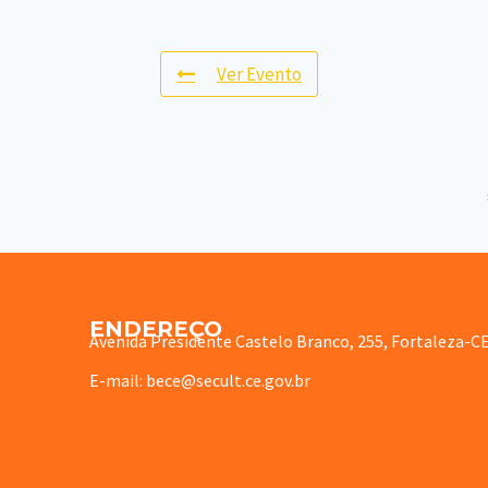
Ver Evento
ENDEREÇO
Avenida Presidente Castelo Branco, 255, Fortaleza-C
E-mail: bece@secult.ce.gov.br