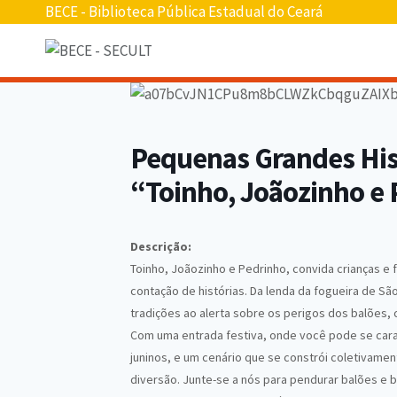
Pular
BECE - Biblioteca Pública Estadual do Ceará
para
o
conteúdo
Pequenas Grandes Hist
“Toinho, Joãozinho e
Descrição:
Toinho, Joãozinho e Pedrinho, convida crianças e f
contação de histórias. Da lenda da fogueira de S
tradições ao alerta sobre os perigos dos balões, c
Com uma entrada festiva, onde você pode se carac
juninos, e um cenário que se constrói coletivam
diversão. Junte-se a nós para pendurar balões e b