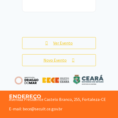
Ver Evento
Novo Evento
ENDEREÇO
Avenida Presidente Castelo Branco, 255, Fortaleza-CE
E-mail: bece@secult.ce.gov.br