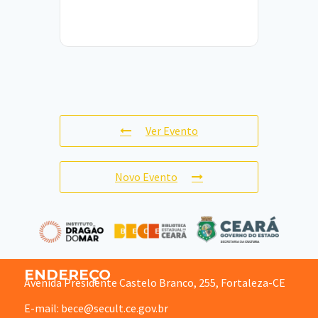
Ver Evento
Novo Evento
ENDEREÇO
Avenida Presidente Castelo Branco, 255, Fortaleza-CE
E-mail: bece@secult.ce.gov.br