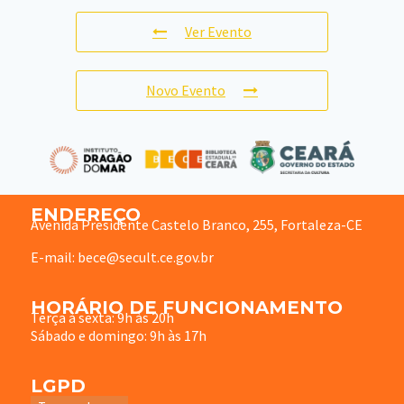
Ver Evento
Novo Evento
ENDEREÇO
Avenida Presidente Castelo Branco, 255, Fortaleza-CE
E-mail: bece@secult.ce.gov.br
HORÁRIO DE FUNCIONAMENTO
Terça à sexta: 9h às 20h
Sábado e domingo: 9h às 17h
LGPD