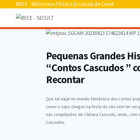
Pular
BECE - Biblioteca Pública Estadual do Ceará
para
o
conteúdo
Pequenas Grandes Hist
“Contos Cascudos ” co
Recontar
Que tal viajar no mundo fantástico dos contos po
como o sapo chegou na festa do céu sem ter um gr
nas compilações de Câmara Cascudo, onde, com o 
Cascudos.