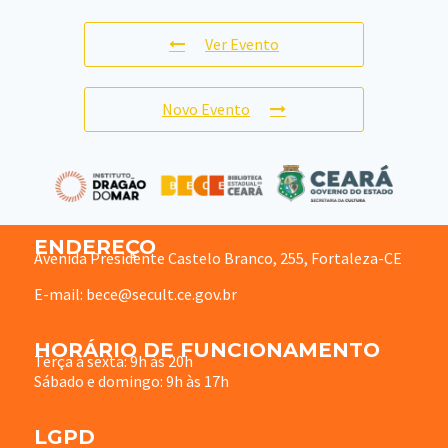
Ver Evento
Novo Evento
ENDEREÇO
Avenida Presidente Castelo Branco, 255, Fortaleza-CE
E-mail: bece@secult.ce.gov.br
HORÁRIO DE FUNCIONAMENTO
Terça à sexta: 9h às 20h
Sábado e domingo: 9h às 17h
LGPD