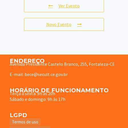
Ver Evento
Novo Evento
ENDEREÇO
Avenida Presidente Castelo Branco, 255, Fortaleza-CE
E-mail: bece@secult.ce.gov.br
HORÁRIO DE FUNCIONAMENTO
Terça à sexta: 9h às 20h
Sábado e domingo: 9h às 17h
LGPD
Termos de uso