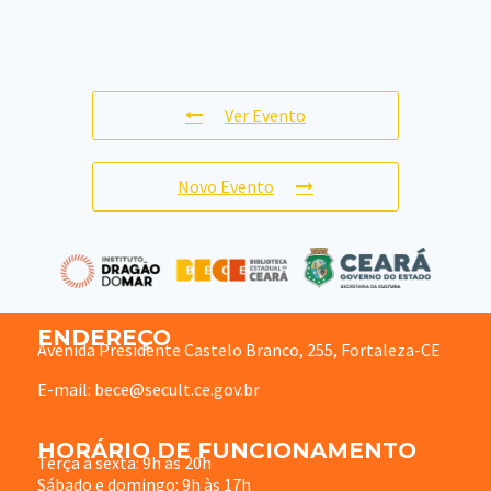
Ver Evento
Novo Evento
ENDEREÇO
Avenida Presidente Castelo Branco, 255, Fortaleza-CE
E-mail: bece@secult.ce.gov.br
HORÁRIO DE FUNCIONAMENTO
Terça à sexta: 9h às 20h
Sábado e domingo: 9h às 17h