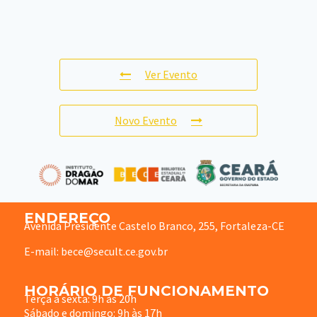
Ver Evento
Novo Evento
ENDEREÇO
Avenida Presidente Castelo Branco, 255, Fortaleza-CE
E-mail: bece@secult.ce.gov.br
HORÁRIO DE FUNCIONAMENTO
Terça à sexta: 9h às 20h
Sábado e domingo: 9h às 17h