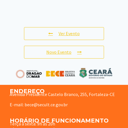
Ver Evento
Novo Evento
ENDEREÇO
Avenida Presidente Castelo Branco, 255, Fortaleza-CE
E-mail: bece@secult.ce.gov.br
HORÁRIO DE FUNCIONAMENTO
Terça à sexta: 9h às 20h