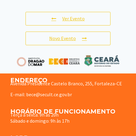
Ver Evento
Novo Evento
ENDEREÇO
Avenida Presidente Castelo Branco, 255, Fortaleza-CE
E-mail: bece@secult.ce.gov.br
HORÁRIO DE FUNCIONAMENTO
Terça à sexta: 9h às 20h
Sábado e domingo: 9h às 17h