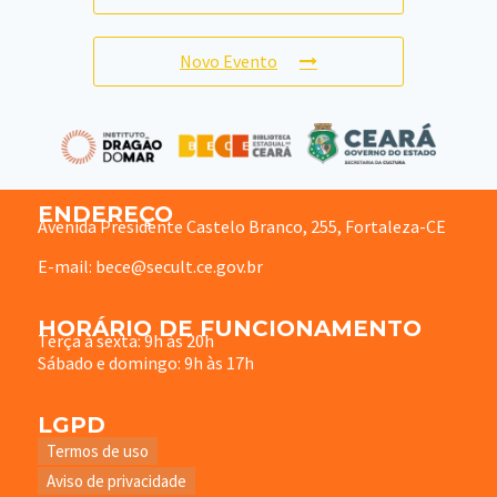
Novo Evento
ENDEREÇO
Avenida Presidente Castelo Branco, 255, Fortaleza-CE
E-mail: bece@secult.ce.gov.br
HORÁRIO DE FUNCIONAMENTO
Terça à sexta: 9h às 20h
Sábado e domingo: 9h às 17h
LGPD
Termos de uso
Aviso de privacidade